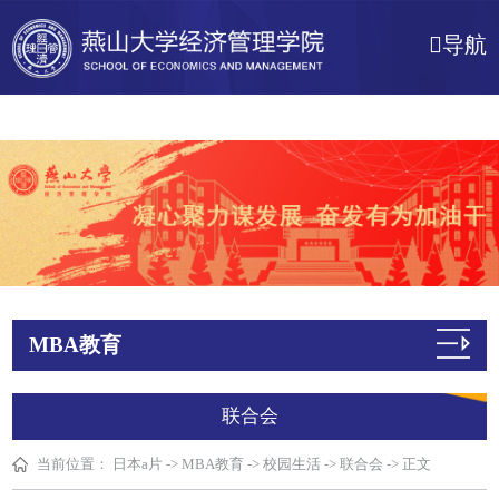
日本a片
导航
MBA教育
联合会
当前位置：
日本a片
->
MBA教育
->
校园生活
->
联合会
->
正文