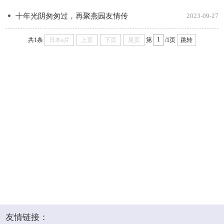
十年光阴匆匆过，再聚燕园友情传
2023-09-27
共1条
日本a片
上页
下页
尾页
第
/1页
跳转
友情链接：