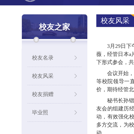
校友风采
校友之家
3月29日
薇，经管日本a
校友名录
下形式参会，共
会议开始，
校友风采
等校院领导一
价，期待经管北
校友捐赠
秘书长孙锴
友会的组建历
毕业照
动，有效强化
多方交流，为校
动。